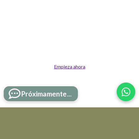
¿Quiénes
somos?
Transforma tú salud y
despierta el potencial
humano como base de una
vida plena, digna y en
constante evolucón
Empieza ahora
Próximamente...